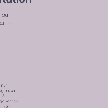
0 Schritte
20
Schritte
 nur
tegien, um
n 8-
oga kennen
nem Geist