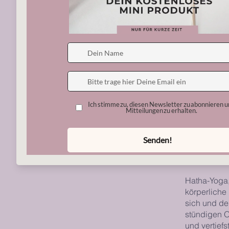
Infos
Hatha-Yoga,
körperliche
sich und de
stündigen O
und vertief