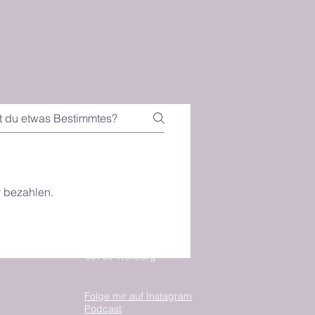
Kontakt
y bezahlen.
Tel.: 0160-90314155
Yvonnem.g@web.de
Westerwaldstr. 4
35789 Weilburg
Folge mir auf Instagram
Podcast