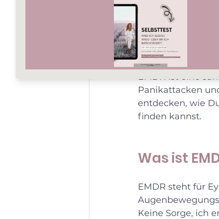
Du fühlst Dich oft
Du schon von EMDR
kann. Ich möchte 
Villmar Dir neue 
EMDR ist eine sanf
Panikattacken und 
entdecken, wie Du
finden kannst.
Was ist EMD
EMDR steht für Ey
Augenbewegungs-De
Keine Sorge, ich e