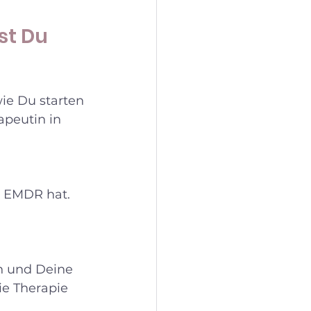
st Du 
ie Du starten 
apeutin in 
n EMDR hat. 
n und Deine 
e Therapie 