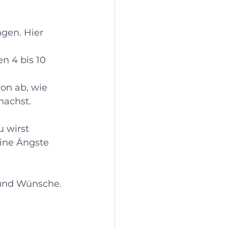
en. Hier 
 4 bis 10 
on ab, wie 
machst.
 wirst 
ine Ängste 
 und Wünsche. 