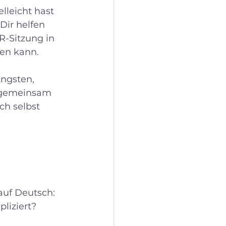
lleicht hast 
ir helfen 
R-Sitzung in 
en kann. 
Ängsten, 
s gemeinsam 
h selbst 
uf Deutsch: 
liziert? 