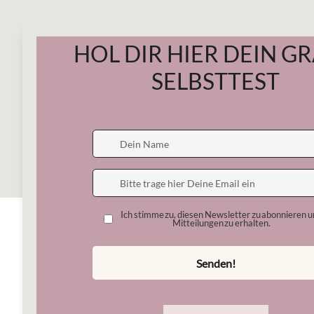
Start
Mein
All Posts
Therapiemethoden
20. Mai
4 Min. Lesezeit
EMDR be