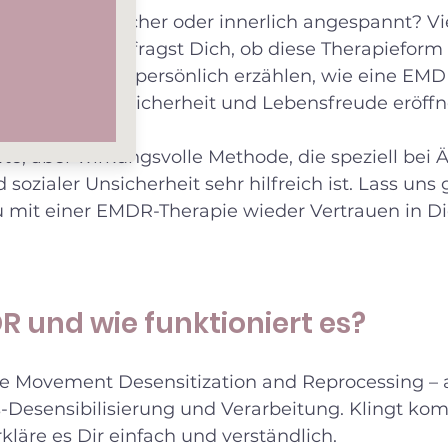
 ängstlich, unsicher oder innerlich angespannt? Vie
 gehört und fragst Dich, ob diese Therapieform D
Dir heute ganz persönlich erzählen, wie eine EMD
Wege zu mehr Sicherheit und Lebensfreude eröffn
te, aber wirkungsvolle Methode, die speziell bei 
sozialer Unsicherheit sehr hilfreich ist. Lass un
 mit einer EMDR-Therapie wieder Vertrauen in Dic
R und wie funktioniert es?
e Movement Desensitization and Reprocessing – a
sensibilisierung und Verarbeitung. Klingt komp
rkläre es Dir einfach und verständlich.