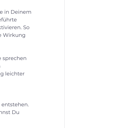
e in Deinem 
führte 
ivieren. So 
e Wirkung 
e sprechen 
 
g leichter 
 entstehen. 
annst Du 