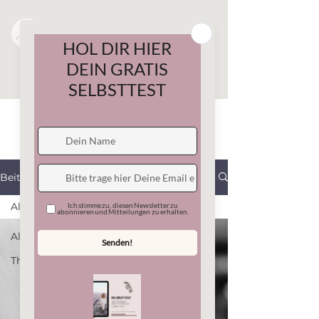
Beitrag
All Posts
All Posts
Therapiemethoden