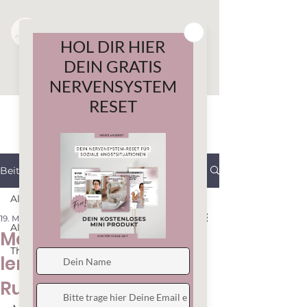
Beitrag
All Posts
19. Mai
3 Min. Lesezeit
All Posts
Meditation einfach
Therapiemethoden
lernen in So findest Du
Ruhe und Sicherheit