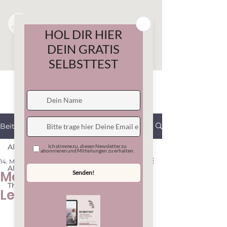
Beitrag
All Posts
14. Mai
3 Min. Lesezeit
All Posts
Meditation lernen: Ein
Therapiemethoden
Leitfaden