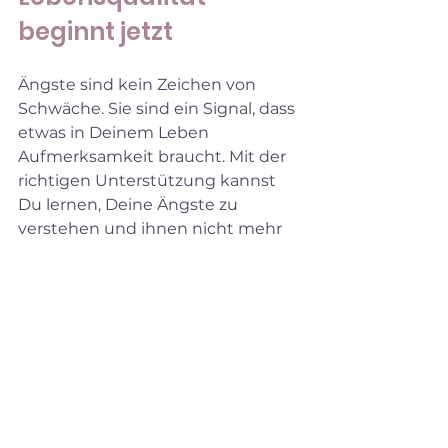
beginnt jetzt
Ängste sind kein Zeichen von 
Schwäche. Sie sind ein Signal, dass 
etwas in Deinem Leben 
Aufmerksamkeit braucht. Mit der 
richtigen Unterstützung kannst 
Du lernen, Deine Ängste zu 
verstehen und ihnen nicht mehr 
die Kontrolle zu überlassen.
Die Praxis für Psychotherapie 
(HPP) Yvonne Müller begleitet 
Dich auf diesem Weg. Hier findest 
Du einen sicheren Raum, um 
Deine Sorgen zu teilen und neue 
Kraft zu schöpfen. Ob persönlich 
oder online – Du bist nicht allein.