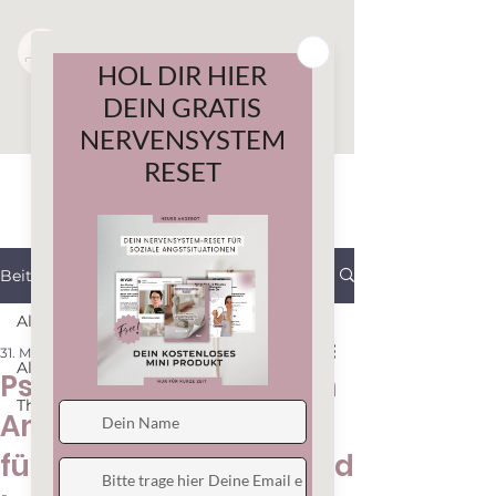
Beitrag
All Posts
31. Mai
3 Min. Lesezeit
All Posts
Psychotherapie gegen
Therapiemethoden
Angst: Deine Optionen
für mehr Sicherheit und