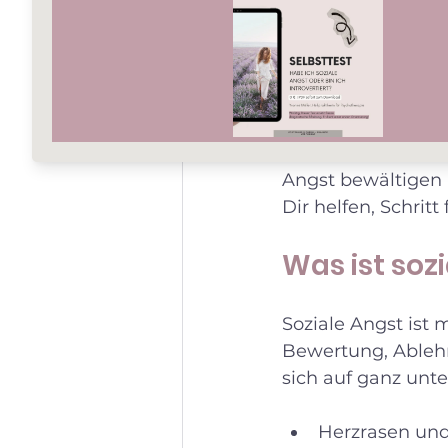
bei sozi
Soziale Angst kan
bestimmt: Herzras
zu werden. Vielle
Blickkontakt. Doch
Angst bewältigen k
Dir helfen, Schrit
Was ist sozi
Soziale Angst ist m
Bewertung, Ablehn
sich auf ganz unte
Herzrasen und