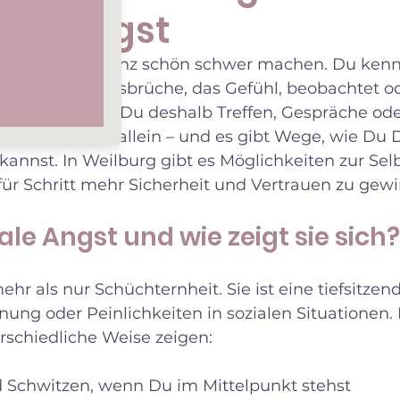
aler Angst
n das Leben ganz schön schwer machen. Du kenns
en, Schweißausbrüche, das Gefühl, beobachtet od
icht vermeidest Du deshalb Treffen, Gespräche ode
 Du bist nicht allein – und es gibt Wege, wie Du D
annst. In Weilburg gibt es Möglichkeiten zur Selbs
t für Schritt mehr Sicherheit und Vertrauen zu gew
ale Angst und wie zeigt sie sich?
ehr als nur Schüchternheit. Sie ist eine tiefsitzen
ung oder Peinlichkeiten in sozialen Situationen.
rschiedliche Weise zeigen:
 Schwitzen, wenn Du im Mittelpunkt stehst  