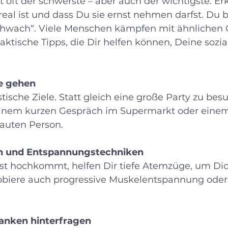
ist oft der schwerste – aber auch der wichtigste. Er
eal ist und dass Du sie ernst nehmen darfst. Du bi
schwach“. Viele Menschen kämpfen mit ähnlichen 
raktische Tipps, die Dir helfen können, Deine sozia
te gehen
istische Ziele. Statt gleich eine große Party zu bes
inem kurzen Gespräch im Supermarkt oder einem
rauten Person.
 und Entspannungstechniken
t hochkommt, helfen Dir tiefe Atemzüge, um Dic
obiere auch progressive Muskelentspannung oder
anken hinterfragen