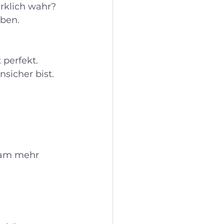
rklich wahr? 
eben.
 perfekt. 
sicher bist.
gsam mehr 