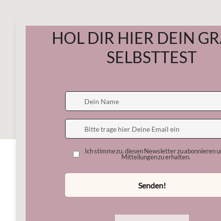
Start
Mein
All Posts
Therapiemethoden
2. Juni
4 Min. Lesezeit
Soziale 