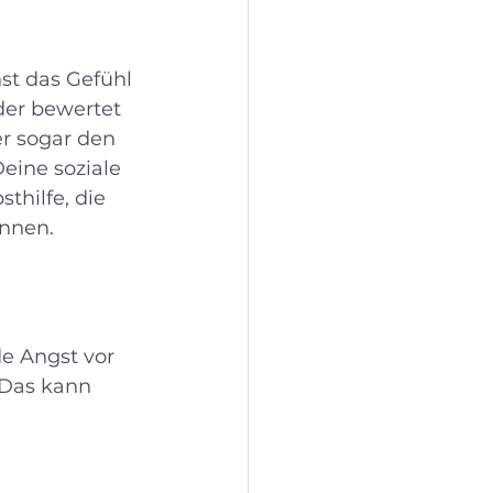
t das Gefühl 
er bewertet 
r sogar den 
eine soziale 
thilfe, die 
innen.
de Angst vor 
 Das kann 