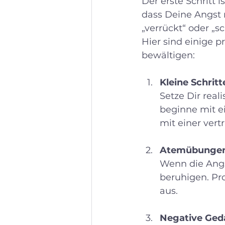
Der erste Schritt 
dass Deine Angst r
„verrückt“ oder „
Hier sind einige p
bewältigen:
Kleine Schrit
Setze Dir real
beginne mit e
mit einer vert
Atemübungen
Wenn die Angs
beruhigen. Pr
aus.
Negative Ged