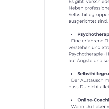
Es gibt  verschie
Neben professione
Selbsthilfegruppen
ausgerichtet sind.
Psychotherap
  Eine erfahrene Therapeutin kann Dir helfen, die Ursachen Deiner Angst zu 
verstehen und Stra
Psychotherapie (HP
auf Ängste und soz
Selbsthilfegr
  Der Austausch mit anderen Betroffenen kann sehr entlastend sein. Du merkst, 
dass Du nicht alle
Online-Coach
  Wenn Du lieber von zu Hause aus arbeiten möchtest, bieten Online-Coachings 