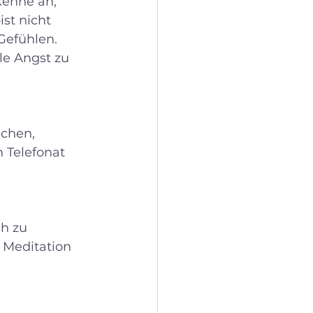
kenne an, 
st nicht 
Gefühlen. 
le Angst zu 
uchen, 
 Telefonat 
h zu 
 Meditation 