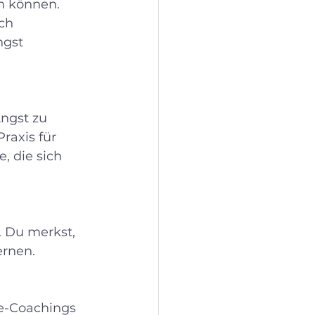
n können. 
ch 
ngst 
raxis für 
, die sich 
ernen.