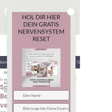
Beitrag
All Posts
17. Mai
4 Min. Lesezeit
All Posts
Soziale Angst in
Therapiemethoden
Beziehungen: Ein
verstecktes Thema