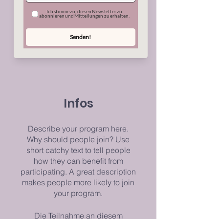
7 Day Meditation
Challenge
1
1 Woche
14
14 Schritte
Woche
Schritte
Infos
Describe your program here.
Why should people join? Use
short catchy text to tell people
how they can benefit from
participating. A great description
makes people more likely to join
your program.
Die Teilnahme an diesem